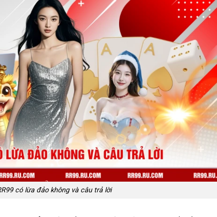
R99 có lừa đảo không và câu trả lời