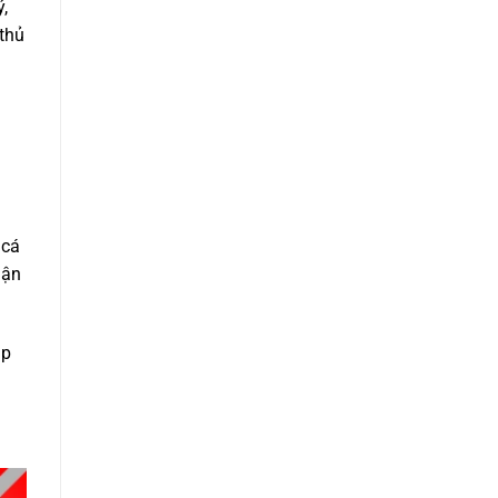
,
 thủ
 cá
hận
ập