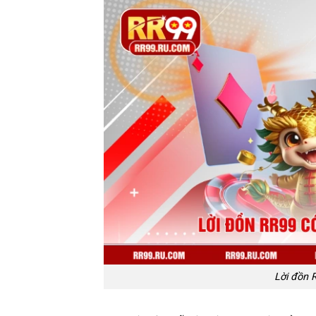
Lời đồn R