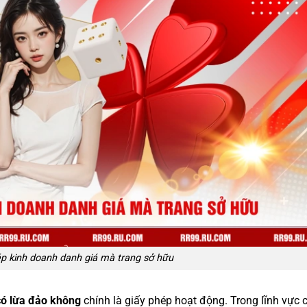
p kinh doanh danh giá mà trang sở hữu
ó lừa đảo không
chính là giấy phép hoạt động. Trong lĩnh vực 