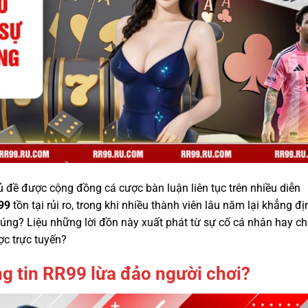
 đề được cộng đồng cá cược bàn luận liên tục trên nhiều diễn
99
tồn tại rủi ro, trong khi nhiều thành viên lâu năm lại khẳng đị
đúng? Liệu những lời đồn này xuất phát từ sự cố cá nhân hay chỉ
ợc trực tuyến?
ng tin RR99 lừa đảo người chơi?