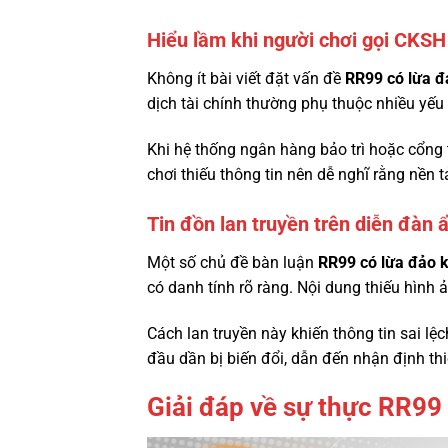
Hiểu lầm khi người chơi gọi CKSH 
Không ít bài viết đặt vấn đề
RR99 có lừa 
dịch tài chính thường phụ thuộc nhiều yếu 
Khi hệ thống ngân hàng bảo trì hoặc cổng t
chơi thiếu thông tin nên dễ nghĩ rằng nền 
Tin đồn lan truyền trên diễn đàn 
Một số chủ đề bàn luận
RR99 có lừa đảo 
có danh tính rõ ràng. Nội dung thiếu hình 
Cách lan truyền này khiến thông tin sai l
đầu dần bị biến đổi, dẫn đến nhận định thi
Giải đáp về sự thực RR99