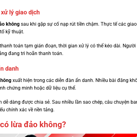
xử lý giao dịch
đảo không
sau khi gặp sự cố nạp rút tiền chậm. Thực tế các giao
tố kỹ thuật.
hanh toán tạm gián đoạn, thời gian xử lý có thể kéo dài. Người
tảng đang trì hoãn thanh toán.
ẩn danh
không
xuất hiện trong các diễn đàn ẩn danh. Nhiều bài đăng kh
ảnh chứng minh hoặc dữ liệu cụ thể.
ệch dễ dàng được chia sẻ. Sau nhiều lần sao chép, câu chuyện ba
ếu chính xác về nền tảng.
 có lừa đảo không?