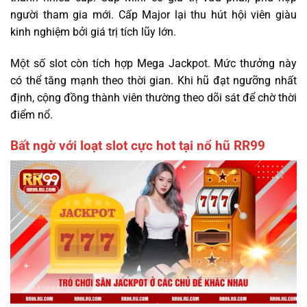
người tham gia mới. Cấp Major lại thu hút hội viên giàu
kinh nghiệm bởi giá trị tích lũy lớn.
Một số slot còn tích hợp Mega Jackpot. Mức thưởng này
có thể tăng mạnh theo thời gian. Khi hũ đạt ngưỡng nhất
định, cộng đồng thành viên thường theo dõi sát để chờ thời
điểm nổ.
Bất ngờ với loạt slot cực hot tại nổ hũ RR99