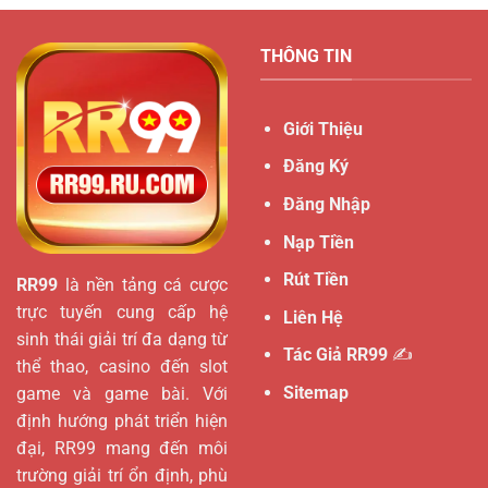
THÔNG TIN
Giới Thiệu
Đăng Ký
Đăng Nhập
Nạp Tiền
Rút Tiền
RR99
là nền tảng cá cược
trực tuyến cung cấp hệ
Liên Hệ
sinh thái giải trí đa dạng từ
Tác Giả RR99
✍️
thể thao, casino đến slot
Sitemap
game và game bài. Với
định hướng phát triển hiện
đại, RR99 mang đến môi
trường giải trí ổn định, phù