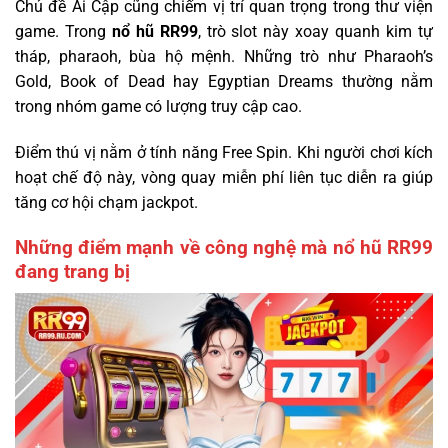
Chủ đề Ai Cập cũng chiếm vị trí quan trọng trong thư viện
game. Trong
nổ hũ RR99
, trò slot này xoay quanh kim tự
tháp, pharaoh, bùa hộ mệnh. Những trò như Pharaoh’s
Gold, Book of Dead hay Egyptian Dreams thường nằm
trong nhóm game có lượng truy cập cao.
Điểm thú vị nằm ở tính năng Free Spin. Khi người chơi kích
hoạt chế độ này, vòng quay miễn phí liên tục diễn ra giúp
tăng cơ hội chạm jackpot.
Những điểm mạnh về công nghệ mà nổ hũ RR99
đang trang bị