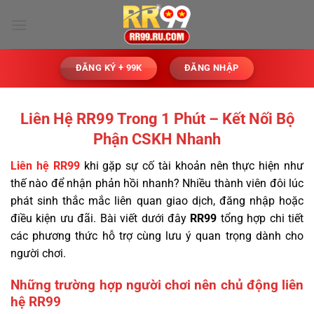
Bỏ
qua
nội
dung
ĐĂNG KÝ + 99K
ĐĂNG NHẬP
Liên Hệ RR99 Trong 1 Phút – Kết Nối Bộ
Phận CSKH Nhanh
Liên hệ RR99
khi gặp sự cố tài khoản nên thực hiện như
thế nào để nhận phản hồi nhanh? Nhiều thành viên đôi lúc
phát sinh thắc mắc liên quan giao dịch, đăng nhập hoặc
điều kiện ưu đãi. Bài viết dưới đây
RR99
tổng hợp chi tiết
các phương thức hỗ trợ cùng lưu ý quan trọng dành cho
người chơi.
Những trường hợp người chơi nên chủ động liên
hệ RR99