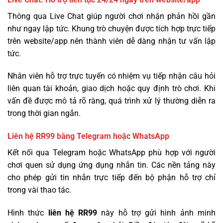
Thông qua Live Chat giúp người chơi nhận phản hồi gần
như ngay lập tức. Khung trò chuyện được tích hợp trực tiếp
trên website/app nên thành viên dễ dàng nhận tư vấn lập
tức.
Nhân viên hỗ trợ trực tuyến có nhiệm vụ tiếp nhận câu hỏi
liên quan tài khoản, giao dịch hoặc quy định trò chơi. Khi
vấn đề được mô tả rõ ràng, quá trình xử lý thường diễn ra
trong thời gian ngắn.
Liên hệ RR99 bằng Telegram hoặc WhatsApp
Kết nối qua Telegram hoặc WhatsApp phù hợp với người
chơi quen sử dụng ứng dụng nhắn tin. Các nền tảng này
cho phép gửi tin nhắn trực tiếp đến bộ phận hỗ trợ chỉ
trong vài thao tác.
Hình thức
liên hệ RR99
này hỗ trợ gửi hình ảnh minh