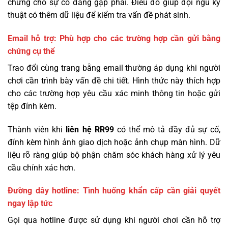
chứng cho sự cố đang gặp phải. Điều đó giúp đội ngũ kỹ
thuật có thêm dữ liệu để kiểm tra vấn đề phát sinh.
Email hỗ trợ: Phù hợp cho các trường hợp cần gửi bằng
chứng cụ thể
Trao đổi cùng trang
bằng email thường áp dụng khi người
chơi cần trình bày vấn đề chi tiết. Hình thức này thích hợp
cho các trường hợp yêu cầu xác minh thông tin hoặc gửi
tệp đính kèm.
Thành viên khi
liên hệ RR99
có thể mô tả đầy đủ sự cố,
đính kèm hình ảnh giao dịch hoặc ảnh chụp màn hình. Dữ
liệu rõ ràng giúp bộ phận chăm sóc khách hàng xử lý yêu
cầu chính xác hơn.
Đường dây hotline: Tình huống khẩn cấp cần giải quyết
ngay lập tức
Gọi qua hotline được sử dụng khi người chơi cần hỗ trợ