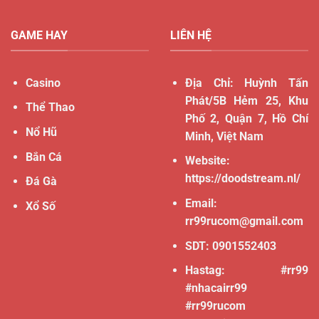
GAME HAY
LIÊN HỆ
Casino
Địa Chỉ: Huỳnh Tấn
Phát/5B Hẻm 25, Khu
Thể Thao
Phố 2, Quận 7, Hồ Chí
Nổ Hũ
Minh, Việt Nam
Bắn Cá
Website:
https://doodstream.nl/
Đá Gà
Email:
Xổ Số
rr99rucom@gmail.com
SDT: 0901552403
Hastag: #rr99
#nhacairr99
#rr99rucom