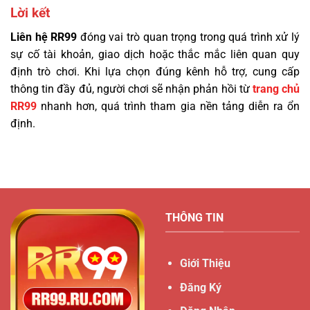
Lời kết
Liên hệ RR99
đóng vai trò quan trọng trong quá trình xử lý
sự cố tài khoản, giao dịch hoặc thắc mắc liên quan quy
định trò chơi. Khi lựa chọn đúng kênh hỗ trợ, cung cấp
thông tin đầy đủ, người chơi sẽ nhận phản hồi từ
trang chủ
RR99
nhanh hơn, quá trình tham gia nền tảng diễn ra ổn
định.
THÔNG TIN
Giới Thiệu
Đăng Ký