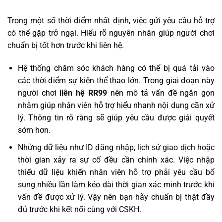
Trong một số thời điểm nhất định, việc gửi yêu cầu hỗ trợ
có thể gặp trở ngại. Hiểu rõ nguyên nhân giúp người chơi
chuẩn bị tốt hơn trước khi liên hệ.
Hệ thống chăm sóc khách hàng có thể bị quá tải vào
các thời điểm sự kiện thể thao lớn. Trong giai đoạn này
người chơi
liên hệ RR99
nên mô tả vấn đề ngắn gọn
nhằm giúp nhân viên hỗ trợ hiểu nhanh nội dung cần xử
lý. Thông tin rõ ràng sẽ giúp yêu cầu được giải quyết
sớm hơn.
Những dữ liệu như ID đăng nhập, lịch sử giao dịch hoặc
thời gian xảy ra sự cố đều cần chính xác. Việc nhập
thiếu dữ liệu khiến nhân viên hỗ trợ phải yêu cầu bổ
sung nhiều lần làm kéo dài thời gian xác minh trước khi
vấn đề được xử lý. Vậy nên bạn hãy chuẩn bị thật đầy
đủ trước khi kết nối cùng với CSKH.