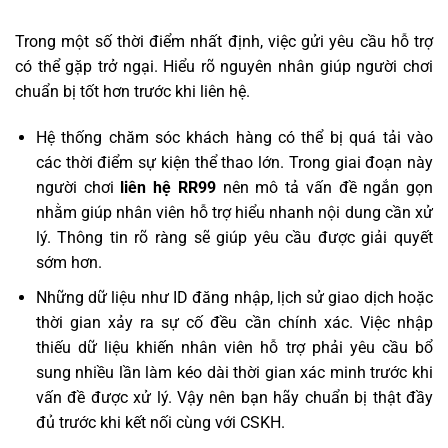
Trong một số thời điểm nhất định, việc gửi yêu cầu hỗ trợ
có thể gặp trở ngại. Hiểu rõ nguyên nhân giúp người chơi
chuẩn bị tốt hơn trước khi liên hệ.
Hệ thống chăm sóc khách hàng có thể bị quá tải vào
các thời điểm sự kiện thể thao lớn. Trong giai đoạn này
người chơi
liên hệ RR99
nên mô tả vấn đề ngắn gọn
nhằm giúp nhân viên hỗ trợ hiểu nhanh nội dung cần xử
lý. Thông tin rõ ràng sẽ giúp yêu cầu được giải quyết
sớm hơn.
Những dữ liệu như ID đăng nhập, lịch sử giao dịch hoặc
thời gian xảy ra sự cố đều cần chính xác. Việc nhập
thiếu dữ liệu khiến nhân viên hỗ trợ phải yêu cầu bổ
sung nhiều lần làm kéo dài thời gian xác minh trước khi
vấn đề được xử lý. Vậy nên bạn hãy chuẩn bị thật đầy
đủ trước khi kết nối cùng với CSKH.