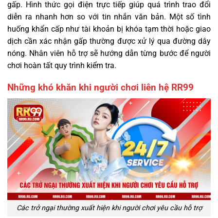
gấp. Hình thức gọi điện trực tiếp giúp quá trình trao đổi
diễn ra nhanh hơn so với tin nhắn văn bản. Một số tình
huống khẩn cấp như tài khoản bị khóa tạm thời hoặc giao
dịch cần xác nhận gấp thường được xử lý qua đường dây
nóng. Nhân viên hỗ trợ sẽ hướng dẫn từng bước để người
chơi hoàn tất quy trình kiểm tra.
Những khó khăn khi người chơi liên hệ RR99
Các trở ngại thường xuất hiện khi người chơi yêu cầu hỗ trợ