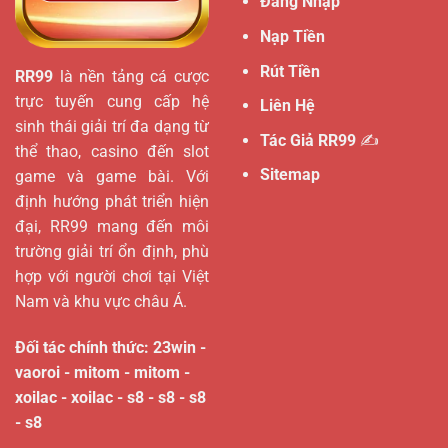
Đăng Nhập
Nạp Tiền
Rút Tiền
RR99
là nền tảng cá cược
trực tuyến cung cấp hệ
Liên Hệ
sinh thái giải trí đa dạng từ
Tác Giả RR99
✍️
thể thao, casino đến slot
Sitemap
game và game bài. Với
định hướng phát triển hiện
đại, RR99 mang đến môi
trường giải trí ổn định, phù
hợp với người chơi tại Việt
Nam và khu vực châu Á.
Đối tác chính thức:
23win
-
vaoroi
-
mitom
-
mitom
-
xoilac
-
xoilac
-
s8
-
s8
-
s8
-
s8