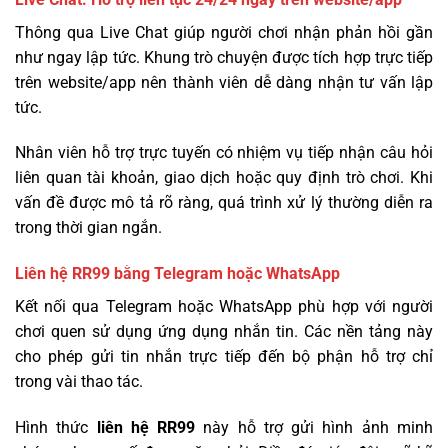
Thông qua Live Chat giúp người chơi nhận phản hồi gần
như ngay lập tức. Khung trò chuyện được tích hợp trực tiếp
trên website/app nên thành viên dễ dàng nhận tư vấn lập
tức.
Nhân viên hỗ trợ trực tuyến có nhiệm vụ tiếp nhận câu hỏi
liên quan tài khoản, giao dịch hoặc quy định trò chơi. Khi
vấn đề được mô tả rõ ràng, quá trình xử lý thường diễn ra
trong thời gian ngắn.
Liên hệ RR99 bằng Telegram hoặc WhatsApp
Kết nối qua Telegram hoặc WhatsApp phù hợp với người
chơi quen sử dụng ứng dụng nhắn tin. Các nền tảng này
cho phép gửi tin nhắn trực tiếp đến bộ phận hỗ trợ chỉ
trong vài thao tác.
Hình thức
liên hệ RR99
này hỗ trợ gửi hình ảnh minh